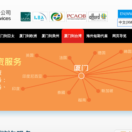
EN(WW
中文(XM
厦门到亞太
厦门到欧洲
厦门到美州
厦门到台湾
海外短期代雇
网页导览