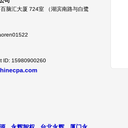
公司
百脑汇大厦 724室 （湖滨南路与白鹭
）
oren01522
D: 15980900260
hinecpa.com
源
永辉智权
台北永辉
厦门永
、
、
、