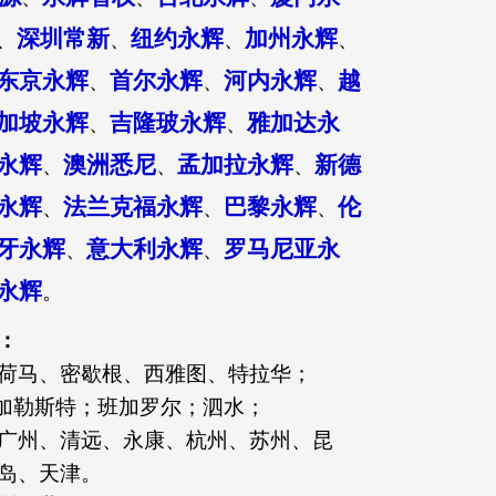
深圳常新
纽约永辉
加州永辉
、
、
、
、
东京永辉
首尔永辉
河内永辉
越
、
、
、
加坡永辉
吉隆玻永辉
雅加达永
、
、
永辉
澳洲悉尼
孟加拉永辉
新德
、
、
、
永辉
法兰克福永辉
巴黎永辉
伦
、
、
、
牙永辉
意大利永辉
罗马尼亚永
、
、
永辉
。
：
荷马、密歇根、西雅图、特拉华；
布加勒斯特；班加罗尔；泗水；
广州、清远、永康、杭州、苏州、昆
岛、天津。