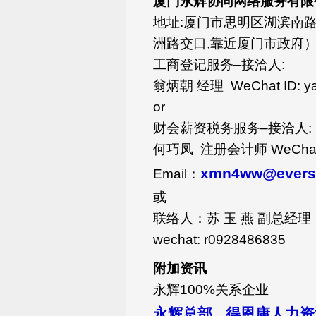
厦门永辉协同网络服务有限
地址:厦门市思明区湖滨南路
洲路交口,靠近厦门市政府
工商登记服务–接洽人:
翁炳朝 经理 WeChat ID: ya
or
财会薪资税务服务–接洽人:
何巧凤 注册会计师 WeChat I
xmn4ww@evers
Email：
或
联络人：苏 玉 燕 副总经理
wechat: r0928486835
附加资讯
永辉100%关系企业
永辉总部
得恩康人力资
、