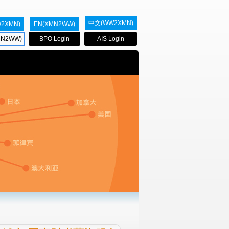
中文(WW2XMN)
2XMN)
EN(XMN2WW)
BPO Login
AIS Login
N2WW)