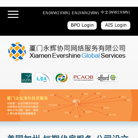
中文(WW2XMN)
EN(WW2XMN)
EN(XMN2WW)