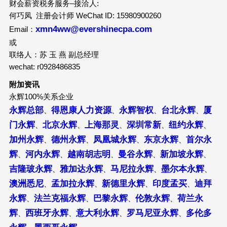
财会薪资税务服务–接洽人:
何巧凤 注册会计师 WeChat ID: 15980900260
xmn4ww@evershinecpa.com
Email：
或
联络人：苏 玉 燕 副总经理
wechat: r0928486835
附加资讯
永辉100%关系企业
永辉总部
得恩康人力资源
永辉智权
台北永辉
厦
、
、
、
、
门永辉
北京永辉
上海那灵
深圳常新
纽约永辉
、
、
、
、
、
加州永辉
德州永辉
凤凰城永辉
东京永辉
首尔永
、
、
、
、
辉
河内永辉
越南胡志明
曼谷永辉
新加坡永辉
、
、
、
、
、
吉隆玻永辉
雅加达永辉
马尼拉永辉
墨尔本永辉
、
、
、
、
澳洲悉尼
孟加拉永辉
新德里永辉
印度孟买
迪拜
、
、
、
、
永辉
法兰克福永辉
巴黎永辉
伦敦永辉
荷兰永
、
、
、
、
辉
西班牙永辉
意大利永辉
罗马尼亚永辉
多伦多
、
、
、
、