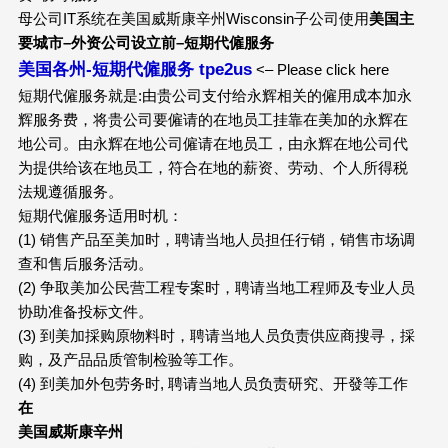
母公司IT系统在美国威斯康辛州Wisconsin子公司使用
美国主
要城市
–
外资公司设立前
–
短期代僱服务
美国各州-短期代僱服务 tpe2us
<– Please click here
短期代僱服务就是:由贵公司支付给永辉相关的僱用成本加永
辉服务费，将贵公司要僱请的在地员工挂靠在美加的永辉在
地公司。由永辉在地公司僱请在地员工，由永辉在地公司代
为提供给该在地员工，符合在地的薪资、劳动、个人所得税
法规遵循服务。
短期代僱服务适用时机：
(1) 销售产品至美加时，聘请当地人员担任行销，销售市场调
查和售后服务活动。
(2) 争取美加公民营工程专案时，聘请当地工程师及专业人员
协助准备投标文件。
(3) 到美加採购原物料时，聘请当地人员负责供应商搜寻，採
购，及产品品质管制检验等工作。
(4) 到美加外包劳务时, 聘请当地人员负责研究、开發等工作
在
美国威斯康辛州