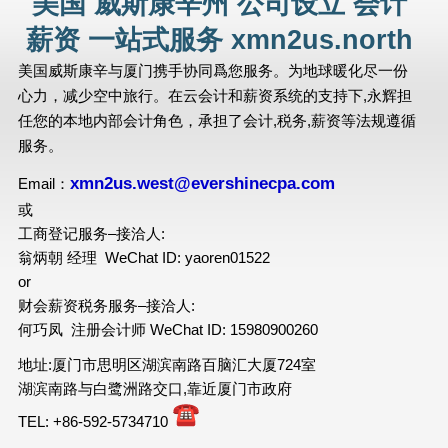
美国 威斯康辛州 公司设立 会计
薪资 一站式服务 xmn2us.north
美国威斯康辛与厦门携手协同爲您服务。为地球暖化尽一份
心力，减少空中旅行。在云会计和薪资系统的支持下,永辉担
任您的本地内部会计角色，承担了会计,税务,薪资等法规遵循
服务。
xmn2us.west@evershinecpa.com
Email：
或
工商登记服务–接洽人:
翁炳朝 经理 WeChat ID: yaoren01522
or
财会薪资税务服务–接洽人:
何巧凤 注册会计师 WeChat ID: 15980900260
地址:厦门市思明区湖滨南路百脑汇大厦724室
湖滨南路与白鹭洲路交口,靠近厦门市政府
TEL: +86-592-5734710