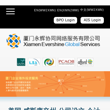
中文(WW2XMN)
EN(WW2XMN)
EN(XMN2WW)