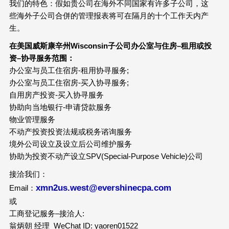
我们的特色：假如贵公司在海外不同国家有许多子公司，这
些海外子公司合併的管理报表将可在隔月的十个工作天内产
生。
在美国威斯康辛州
Wisconsin
子公司办公室与住房
–
租用或投
资
–
协寻服务范围：
办公室与员工住宿房-租用协寻服务;
办公室与员工住宿房-买入协寻服务;
自用房产投资-买入协寻服务
协助向当地银行-申请贷款服务
物业管理服务
不动产投资投资法规或税务谘询服务
境外公司设立及设立后公司维护服务
协助为投资不动产设立SPV(Special-Purpose Vehicle)公司
接洽我们：
xmn2us.west@evershinecpa.com
Email：
或
工商登记服务–接洽人:
翁炳朝 经理 WeChat ID: yaoren01522