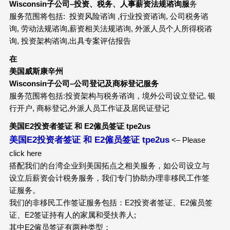
Wisconsin
子公司
–
投资、税务、人事薪资法规谘询服
务
服务范围将包括: 投资风险谘询 ,行业投资谘询, 公司税务谘
询, 劳动法规谘询,薪资相关法规谘询, 外派人员个人所得税谘
询, 投资架构谘询,出具专案评估报告
在
美国威斯康辛州
Wisconsin
子公司
–
公司登记及商标登记服务
服务范围将包括:投资架构与税务谘询，境外公司设立登记, 银
行开户, 商标登记,外派人员工作证及居民证登记
美国
E2
投资者签证
和
E2
僱员签证
tpe2us
美国E2投资者签证 和 E2僱员签证 tpe2us
<– Please
click here
搭配我们的台湾企业到美国拓点之相关服务，如公司设立与
设立后薪资会计税务服务，我们专门协助办理非移民工作签
证服务。
我们的非移民工作签证服务包括：E2投资者签证、E2僱员签
证、E2签证持有人的家属和受扶养人;
其中E2僱员签证有两种类型：