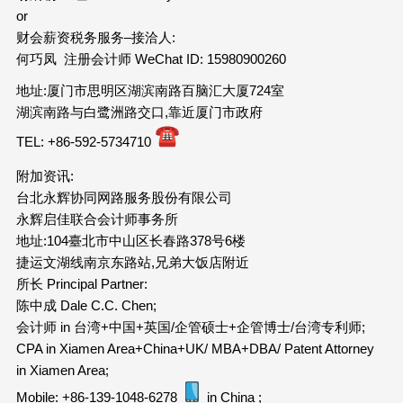
or
财会薪资税务服务–接洽人:
何巧凤 注册会计师 WeChat ID: 15980900260
地址:厦门市思明区湖滨南路百脑汇大厦724室
湖滨南路与白鹭洲路交口,靠近厦门市政府
TEL: +86-592-5734710
附加资讯:
台北永辉协同网路服务股份有限公司
永辉启佳联合会计师事务所
地址:104臺北市中山区长春路378号6楼
捷运文湖线南京东路站,兄弟大饭店附近
所长 Principal Partner:
陈中成 Dale C.C. Chen;
会计师 in 台湾+中国+英国/企管硕士+企管博士/台湾专利师;
CPA in Xiamen Area+China+UK/ MBA+DBA/ Patent Attorney
in Xiamen Area;
Mobile: +86-139-1048-6278
in China ;