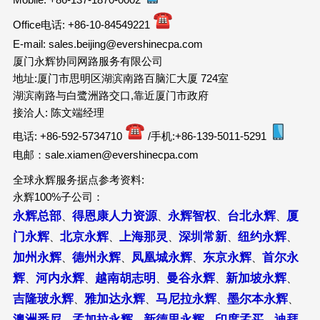
Office电话: +86-10-84549221
E-mail: sales.beijing@evershinecpa.com
厦门永辉协同网路服务有限公司
地址:厦门市思明区湖滨南路百脑汇大厦 724室
湖滨南路与白鹭洲路交口,靠近厦门市政府
接洽人: 陈文端经理
电话: +86-592-5734710
/手机:+86-139-5011-5291
电邮：sale.xiamen@evershinecpa.com
全球永辉服务据点参考资料:
永辉100%子公司：
永辉总部
得恩康人力资源
永辉智权
台北永辉
厦
、
、
、
、
门永辉
北京永辉
上海那灵
深圳常新
纽约永辉
、
、
、
、
、
加州永辉
德州永辉
凤凰城永辉
东京永辉
首尔永
、
、
、
、
辉
河内永辉
越南胡志明
曼谷永辉
新加坡永辉
、
、
、
、
、
吉隆玻永辉
雅加达永辉
马尼拉永辉
墨尔本永辉
、
、
、
、
澳洲悉尼
孟加拉永辉
新德里永辉
印度孟买
迪拜
、
、
、
、