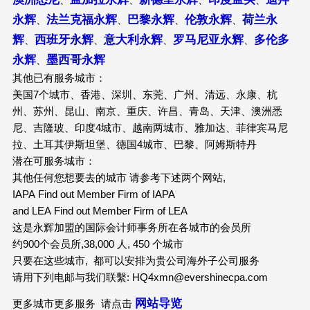
永辉
法兰克福永辉
巴黎永辉
伦敦永辉
荷兰永
、
、
、
、
辉
西班牙永辉
意大利永辉
罗马尼亚永辉
多伦多
、
、
、
、
永辉
墨西哥永辉
、
其他已有服务城市：
美国7个城市、香港、深圳、东莞、广州、清远、永康、杭
州、苏州、昆山、南京、重庆、许昌、青岛、天津、澳洲悉
尼、吉隆玻、印度4城市、越南两城市、雅加达、菲律宾马尼
拉、土耳其伊斯坦堡、德国4城市、巴黎、阿姆斯特丹
潜在可服务城市：
其他任何您想要去的城市 请参考下述两个网站,
IAPA Find out Member Firm of IAPA
and LEA Find out Member Firm of LEA
这是永辉加盟的国际会计师事务所在各城市的会员所
约900个会员所,38,000 人, 450 个城市
只要在这些城市, 都可以安排为贵公司海外子公司服务
请用下列电邮与我们联繫: HQ4xmn@evershinecpa.com
网站导览
更多城市更多服务 请点击