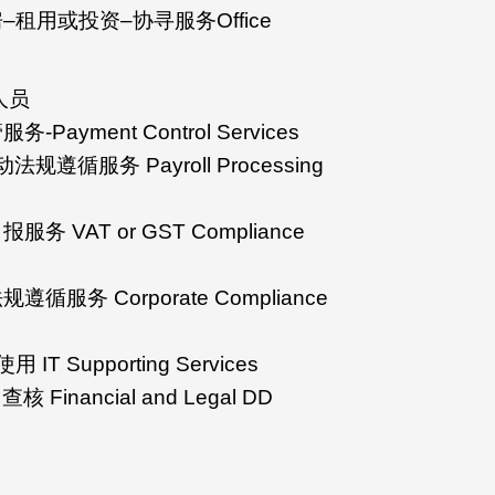
租用或投资–协寻服务Office
人员
yment Control Services
遵循服务 Payroll Processing
VAT or GST Compliance
务 Corporate Compliance
 Supporting Services
nancial and Legal DD