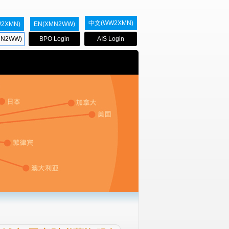
中文(WW2XMN)
2XMN)
EN(XMN2WW)
BPO Login
AIS Login
N2WW)