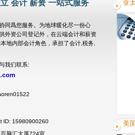
立 会计 薪资 一站式服务
亚
协同爲您服务。为地球暖化尽一份心
供外资公司登记外，在云端会计和薪资
本地内部会计角色，承担了会计,税务,
与我们联系:
a.com
oren01522
D: 15980900260
美
百脑汇大厦724室