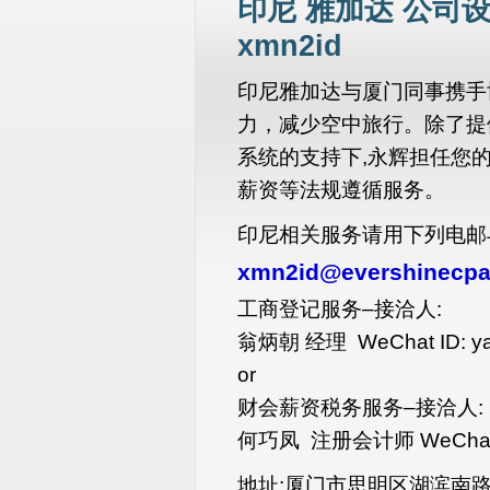
印尼 雅加达 公司设
xmn2id
印尼雅加达与厦门同事携手
力，减少空中旅行。除了提
系统的支持下,永辉担任您的
薪资等法规遵循服务。
印尼相关服务请用下列电邮
xmn2id@evershinecp
工商登记服务–接洽人:
翁炳朝 经理 WeChat ID: ya
or
财会薪资税务服务–接洽人:
何巧凤 注册会计师 WeChat I
地址:厦门市思明区湖滨南路