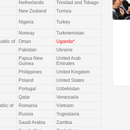
Netherlands
Trinidad and Tobago
New Zealand
Tunisia
Nigeria
Turkey
Norway
Turkmenistan
ublic of
Oman
Uganda*
Pakistan
Ukraine
Papua New
United Arab
Guinea
Emirates
Philippines
United Kingdom
Poland
United States
Portugal
Uzbekistan
Qatar
Venezuela
blic of
Romania
Vietnam
Russia
Yugoslavia
Saudi Arabia
Zambia