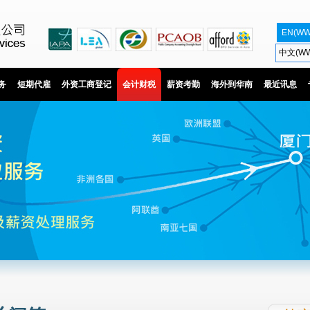
EN(WW
中文(WW
务
短期代雇
外资工商登记
会计财税
薪资考勤
海外到华南
最近讯息