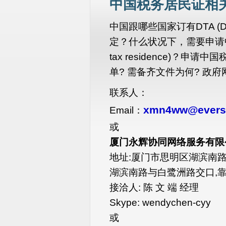
中国税务居民证相
中国跟哪些国家订有DTA (Dou
定？什么状况下，需要申请中国税务居
tax residence)？
单? 需备齐文件为何? 政府
联系人：
xmn4ww@evers
Email：
或
厦门永辉协同网络服务有限公司 
地址:厦门市思明区湖滨南路百脑
湖滨南路与白鹭洲路交口,
接洽人: 陈 文 端 经理
Skype: wendychen-cyy
或