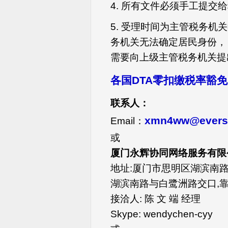
4. 所有文件必须手工提交
5. 受理时间为主管税务机
务机关无法确定居民身份，
需要向上级主管税务机关提
各国DTA零扣缴税率豁
联系人：
xmn4ww@evers
Email：
或
厦门永辉协同网络服务有限公司 
地址:厦门市思明区湖滨南路百脑
湖滨南路与白鹭洲路交口,
接洽人: 陈 文 端 经理
Skype: wendychen-cyy