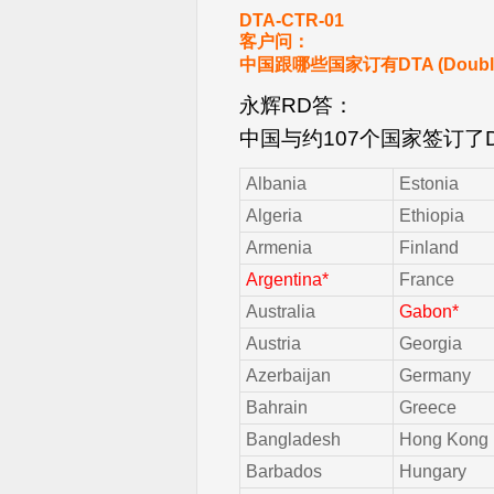
DTA-CTR-01
客户问：
中国跟哪些国家订有DTA (Double
永辉RD答：
中国与约107个国家签订了D
Albania
Estonia
Algeria
Ethiopia
Armenia
Finland
Argentina*
France
Australia
Gabon*
Austria
Georgia
Azerbaijan
Germany
Bahrain
Greece
Bangladesh
Hong Kong
Barbados
Hungary