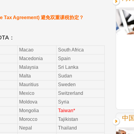
 Tax Agreement) 避免双重课税协定？
TA：
Macao
South Africa
Macedonia
Spain
Malaysia
Sri Lanka
Malta
Sudan
Mauritius
Sweden
Mexico
Switzerland
Moldova
Syria
Mongolia
Taiwan*
中国
Morocco
Tajikistan
Nepal
Thailand