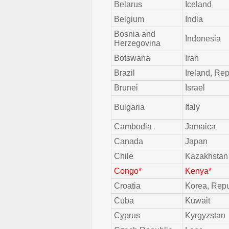
Belarus
Iceland
Belgium
India
Bosnia and
Indonesia
Herzegovina
Botswana
Iran
Brazil
Ireland, Rep
Brunei
Israel
Bulgaria
Italy
Cambodia
Jamaica
Canada
Japan
Chile
Kazakhstan
Congo*
Kenya*
Croatia
Korea, Repu
Cuba
Kuwait
Cyprus
Kyrgyzstan