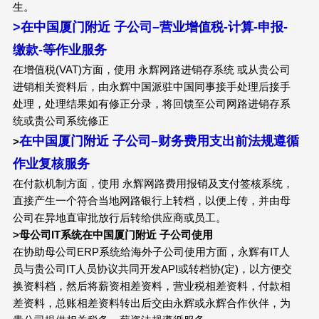
生。
>
在中国厦门附近
子公司
–
营业增值税-计算-申报-
缴款-等作业服务
在增值税(VAT)方面，使用 永辉网路进销存系统 或从贵公司
进销相关资料后，由永辉中国派驻中国同事接手处理后接手
处理，处理结果如有修正分录，将回馈至公司网路进销存系
统或贵公司系统修正
在中国厦门附近
子公司
–
财务费用支出前法规遵循
>
作业复核服务
在付款机制方面，使用 永辉网路费用报销及支付签核系统，
直接产生一个符合当地网路银行上转档，以便上传，并由母
公司在异地直审批放行后转给供应商或员工。
>
母公司
IT
系统在中国厦门附近
子公司使用
在协助母公司ERP系统给海外子公司使用方面，永辉有IT人
员与贵公司IT人员协议共同开发API或转档协(定)，以方便交
换资料档，然后将薪资相差资料，营业税相差资料，付款相
差资料，总账相差资料转出后交由永辉或永辉合作伙伴，为