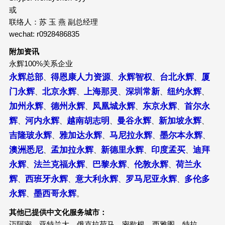
或
联络人：苏 玉 燕 副总经理
wechat: r0928486835
附加资讯
永辉100%关系企业
永辉总部
得恩康人力资源
永辉智权
台北永辉
厦
、
、
、
、
门永辉
北京永辉
上海那灵
深圳常新
纽约永辉
、
、
、
、
、
加州永辉
德州永辉
凤凰城永辉
东京永辉
首尔永
、
、
、
、
辉
河内永辉
越南胡志明
曼谷永辉
新加坡永辉
、
、
、
、
、
吉隆玻永辉
雅加达永辉
马尼拉永辉
墨尔本永辉
、
、
、
、
澳洲悉尼
孟加拉永辉
新德里永辉
印度孟买
迪拜
、
、
、
、
永辉
法兰克福永辉
巴黎永辉
伦敦永辉
荷兰永
、
、
、
、
辉
西班牙永辉
意大利永辉
罗马尼亚永辉
多伦多
、
、
、
、
永辉
墨西哥永辉
、
。
其他已提供中文化服务城市：
迈阿密、亚特兰大、俄克拉荷马、密歇根、西雅图、特拉