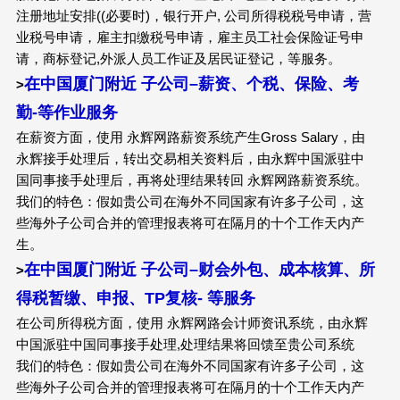
注册地址安排((必要时)，银行开户, 公司所得税税号申请，营
业税号申请，雇主扣缴税号申请，雇主员工社会保险证号申
请，商标登记,外派人员工作证及居民证登记，等服务。
在中国厦门附近
子公司
–
薪资、个税、保险、考
>
勤-等作业服务
在薪资方面，使用 永辉网路薪资系统产生Gross Salary，由
永辉接手处理后，转出交易相关资料后，由永辉中国派驻中
国同事接手处理后，再将处理结果转回 永辉网路薪资系统。
我们的特色：假如贵公司在海外不同国家有许多子公司，这
些海外子公司合并的管理报表将可在隔月的十个工作天内产
生。
在中国厦门附近
子公司
–
财会外包、成本核算、所
>
得税暂缴、申报、TP复核- 等服务
在公司所得税方面，使用 永辉网路会计师资讯系统，由永辉
中国派驻中国同事接手处理,处理结果将回馈至贵公司系统
我们的特色：假如贵公司在海外不同国家有许多子公司，这
些海外子公司合并的管理报表将可在隔月的十个工作天内产