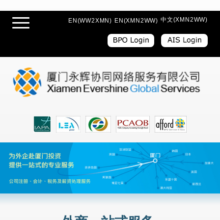
中文(XMN2WW)
EN(WW2XMN)
EN(XMN2WW)