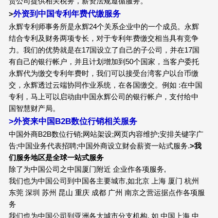
贵公司提供相关税务，薪资法规遵循服务。
外资到中国专利年费代缴服务
>
永辉专利师事务所是永辉24个关系企业中的一个成员。永辉
结合专利及财务两项专长，对于专利年费缴交相当具有竞争
力。我们的优势就是在17国设立了自己的子公司，并在17国
有自己的银行帐户，并且计划增加到50个国家，当客户委托
永辉代为缴交专利年费时，我们可以接受台湾客户以台币缴
交，永辉透过云端协同作业系统，在各国缴交。例如 :在中国
专利，马上可以启动由中国永辉公司的银行帐户，支付给中
国智慧财产局。
>外资来中国B2B数位行销相关服务
中国外商B2B数位行销;网站架设;网页内容维护;安排关键字广
告;中国业务代表招聘;中国外商设立财会薪资一站式服务.
>
我
们服务地区是全球一站式服务
除了为中国公司之中国厦门附近 企业作各项服务,
我们也为中国公司到中国各主要城市,如北京 上海 厦门 杭州
东莞 深圳 苏州 昆山 重庆 成都 广州 南京之营运据点作各项服
务
我们也为中国公司到亚洲各大城市分支机构, 如 中国上海 中