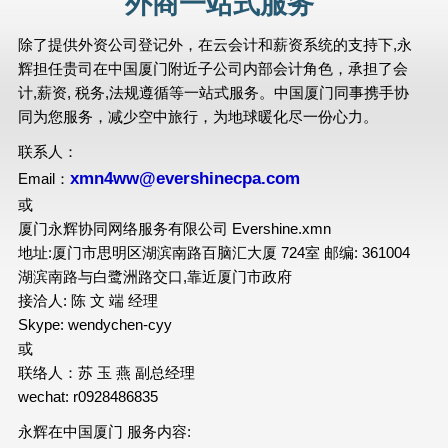
外商一站式服务
除了提供外资公司登记外，在云会计和薪资系统的支持下,永
辉担任贵司在中国厦门附近子公司内部会计角色，承担了会
计,薪资, 税务,法规遵循等一站式服务。中国厦门同事携手协
同为您服务，减少空中旅行，为地球暖化尽一份心力。
联系人：
xmn4ww@evershinecpa.com
Email：
或
厦门永辉协同网络服务有限公司 Evershine.xmn
地址:厦门市思明区湖滨南路百脑汇大厦 724室 邮编: 361004
湖滨南路与白鹭洲路交口,靠近厦门市政府
接洽人: 陈 文 端 经理
Skype: wendychen-cyy
或
联络人：苏 玉 燕 副总经理
wechat: r0928486835
永辉在中国厦门 服务内容: